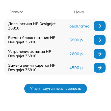
Услуга
Цена
Диагностика HP Designjet
бесплатно
Z6810
Ремонт блока питания HP
3800 р
Designjet Z6810
Устранение замятия HP
2600 р
Designjet Z6810
Замена ремня каретки HP
4500 р
Designjet Z6810
У меня другая неисправность