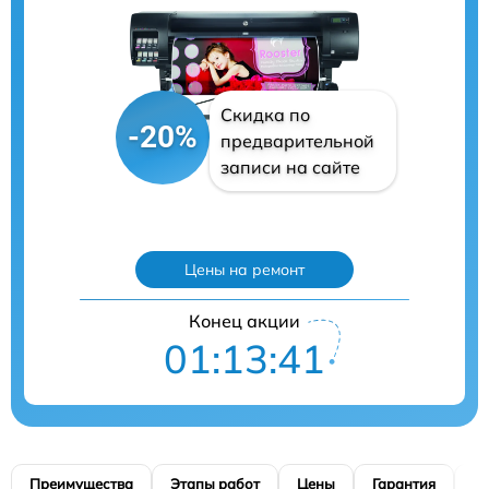
Скидка по
-20%
предварительной
записи на сайте
Цены на ремонт
Конец акции
01:13:39
Преимущества
Этапы работ
Цены
Гарантия
М