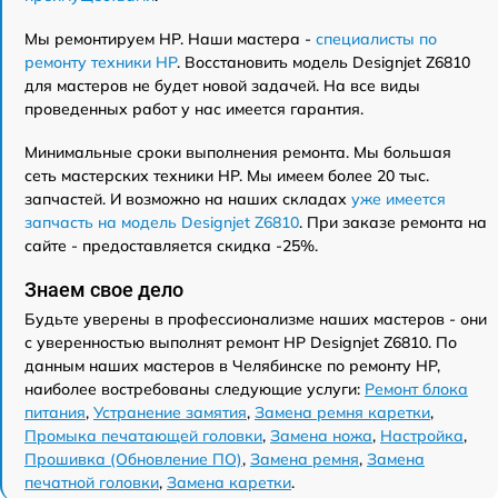
Мы ремонтируем HP. Наши мастера -
специалисты по
ремонту техники HP
. Восстановить модель Designjet Z6810
для мастеров не будет новой задачей. На все виды
проведенных работ у нас имеется гарантия.
Минимальные сроки выполнения ремонта. Мы большая
сеть мастерских техники HP. Мы имеем более 20 тыс.
запчастей. И возможно на наших складах
уже имеется
запчасть на модель Designjet Z6810
. При заказе ремонта на
сайте - предоставляется скидка -25%.
Знаем свое дело
Будьте уверены в профессионализме наших мастеров - они
с уверенностью выполнят ремонт HP Designjet Z6810. По
данным наших мастеров в Челябинске по ремонту HP,
наиболее востребованы следующие услуги:
Ремонт блока
питания
,
Устранение замятия
,
Замена ремня каретки
,
Промыка печатающей головки
,
Замена ножа
,
Настройка
,
Прошивка (Обновление ПО)
,
Замена ремня
,
Замена
печатной головки
,
Замена каретки
.