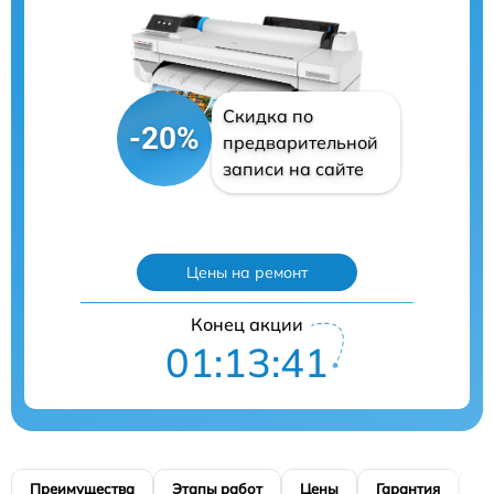
Скидка по
-20%
предварительной
записи на сайте
Цены на ремонт
Конец акции
01:13:40
Преимущества
Этапы работ
Цены
Гарантия
М