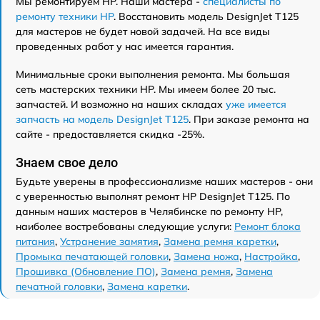
Мы ремонтируем HP. Наши мастера -
специалисты по
ремонту техники HP
. Восстановить модель DesignJet T125
для мастеров не будет новой задачей. На все виды
проведенных работ у нас имеется гарантия.
Минимальные сроки выполнения ремонта. Мы большая
сеть мастерских техники HP. Мы имеем более 20 тыс.
запчастей. И возможно на наших складах
уже имеется
запчасть на модель DesignJet T125
. При заказе ремонта на
сайте - предоставляется скидка -25%.
Знаем свое дело
Будьте уверены в профессионализме наших мастеров - они
с уверенностью выполнят ремонт HP DesignJet T125. По
данным наших мастеров в Челябинске по ремонту HP,
наиболее востребованы следующие услуги:
Ремонт блока
питания
,
Устранение замятия
,
Замена ремня каретки
,
Промыка печатающей головки
,
Замена ножа
,
Настройка
,
Прошивка (Обновление ПО)
,
Замена ремня
,
Замена
печатной головки
,
Замена каретки
.