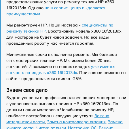
предоставляющих услуги по ремонту техники HP x360
16f2013dx. Однако
наш сервис-центр выделяется
преимуществами
.
Мы ремонтируем HP. Наши мастера -
специалисты по
ремонту техники HP
. Восстановить модель x360 16f2013dx
для мастеров не будет новой задачей. На все виды
проведенных работ у нас имеется гарантия.
Минимальные сроки выполнения ремонта. Мы большая
сеть мастерских техники HP. Мы имеем более 20 тыс.
запчастей. И возможно на наших складах
уже имеется
запчасть на модель x360 16f2013dx
. При заказе ремонта на
сайте - предоставляется скидка -25%.
Знаем свое дело
Будьте уверены в профессионализме наших мастеров - они
с уверенностью выполнят ремонт HP x360 16f2013dx. По
данным наших мастеров в Челябинске по ремонту HP,
наиболее востребованы следующие услуги:
Замена
материнской платы
,
Замена контроллера питания
,
Замена
южного моста
,
Чистка от пыли
,
Настройка ОС
,
Ремонт