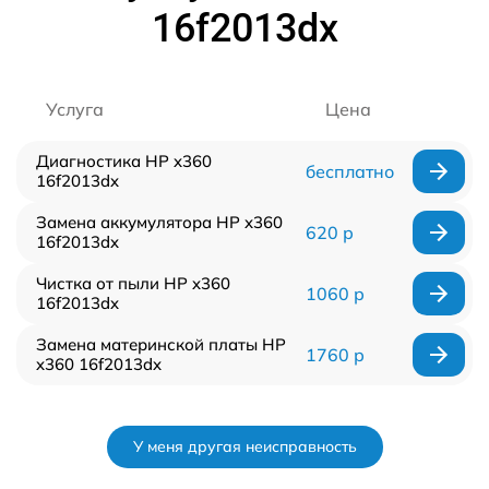
16f2013dx
Услуга
Цена
Диагностика HP x360
бесплатно
16f2013dx
Замена аккумулятора HP x360
620 р
16f2013dx
Чистка от пыли HP x360
1060 р
16f2013dx
Замена материнской платы HP
1760 р
x360 16f2013dx
У меня другая неисправность