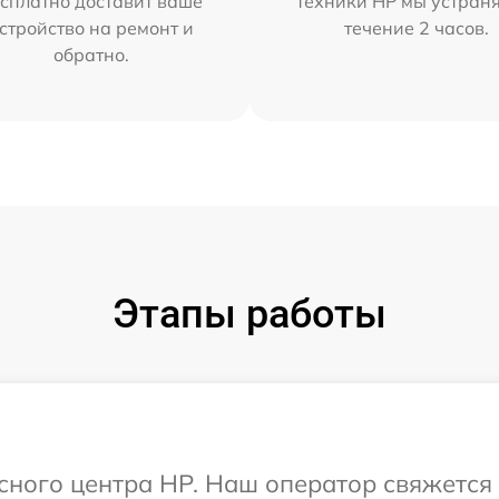
сплатно доставит ваше
техники HP мы устран
стройство на ремонт и
течение 2 часов.
обратно.
Этапы работы
исного центра HP. Наш оператор свяжется