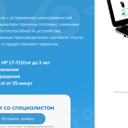
ске с устранением неисправностей
выявляем причины поломки, заменяем
ботоспособность устройства.
анные производителем запчасти, после
 и предоставляем гарантию.
 HP 17-f151nr до 3 лет
 желанию
бращения
nr от 35 минут
я со специалистом
Оставить заявку
есь c
политикой конфиденциальности