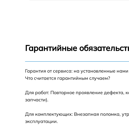
Замена оперативной памяти HP 17-f151nr
Замена процессора HP 17-f151nr
Замена системы охлаждения HP 17-f151nr
Гарантийные обязательст
Замена экрана HP 17-f151nr
Гарантия от сервиса: на установленные нами
Замена шлейфа матрицы HP 17-f151nr
Что считается гарантийным случаем?
Замена разъёмов (HDMI, DVI, Дисплей
порта) HP 17-f151nr
Для работ: Повторное проявление дефекта, 
запчасти).
Замена северного моста HP 17-f151nr
Для комплектующих: Внезапная поломка, утр
Восстановление данных HP 17-f151nr
эксплуатации.