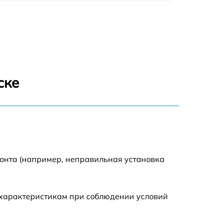
960 р
1290 р
1645 р
ске
940 р
1095 р
390 р
монта (например, неправильная установка
2750 р
 характеристикам при соблюдении условий
990 р