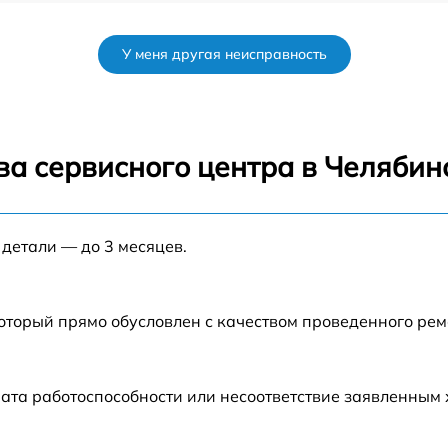
от 50 мин
У меня другая неисправность
от 120 мин
от 70 мин
ва сервисного центра в Челябин
от 80 мин
 детали — до 3 месяцев.
от 60 мин
от 60 мин
который прямо обусловлен с качеством проведенного ре
от 80 мин
ата работоспособности или несоответствие заявленным
от 70 мин