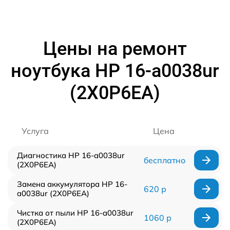
Цены на ремонт
ноутбука HP 16-a0038ur
(2X0P6EA)
Услуга
Цена
Диагностика HP 16-a0038ur
бесплатно
(2X0P6EA)
Замена аккумулятора HP 16-
620 р
a0038ur (2X0P6EA)
Чистка от пыли HP 16-a0038ur
1060 р
(2X0P6EA)