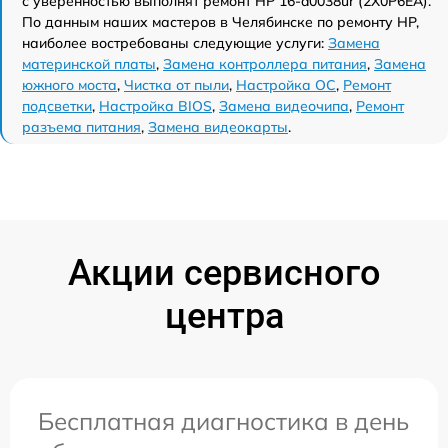
с уверенностью выполнят ремонт HP 16-a0038ur (2X0P6EA).
По данным наших мастеров в Челябинске по ремонту HP,
наиболее востребованы следующие услуги:
Замена
материнской платы
,
Замена контроллера питания
,
Замена
южного моста
,
Чистка от пыли
,
Настройка ОС
,
Ремонт
подсветки
,
Настройка BIOS
,
Замена видеочипа
,
Ремонт
разъема питания
,
Замена видеокарты
.
Акции сервисного
центра
Бесплатная диагностика в день