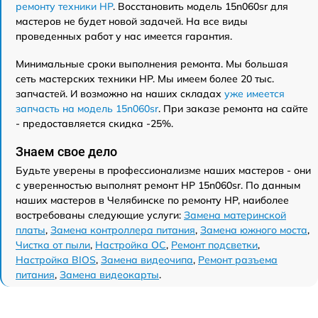
ремонту техники HP
. Восстановить модель 15n060sr для
мастеров не будет новой задачей. На все виды
проведенных работ у нас имеется гарантия.
Минимальные сроки выполнения ремонта. Мы большая
сеть мастерских техники HP. Мы имеем более 20 тыс.
запчастей. И возможно на наших складах
уже имеется
запчасть на модель 15n060sr
. При заказе ремонта на сайте
- предоставляется скидка -25%.
Знаем свое дело
Будьте уверены в профессионализме наших мастеров - они
с уверенностью выполнят ремонт HP 15n060sr. По данным
наших мастеров в Челябинске по ремонту HP, наиболее
востребованы следующие услуги:
Замена материнской
платы
,
Замена контроллера питания
,
Замена южного моста
,
Чистка от пыли
,
Настройка ОС
,
Ремонт подсветки
,
Настройка BIOS
,
Замена видеочипа
,
Ремонт разъема
питания
,
Замена видеокарты
.