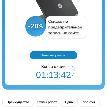
Скидка по
-20%
предварительной
записи на сайте
Цены на ремонт
Конец акции
01:13:41
Преимущества
Этапы работ
Цены
Гарантия
М