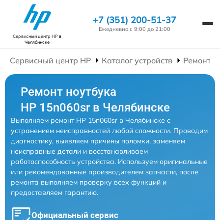
+7 (351) 200-51-37
Ежедневно с 9:00 до 21:00
Сервисный центр HP
в
Челябинске
Сервисный центр HP
Каталог устройств
Ремонт Н
Ремонт ноутбука
HP 15n060sr в Челябинске
Выполняем ремонт HP 15n060sr в Челябинске с
устранением неисправностей любой сложности. Проводим
диагностику, выявляем причины поломки, заменяем
неисправные детали и восстанавливаем
работоспособность устройства. Используем оригинальные
или рекомендованные производителем запчасти, после
ремонта выполняем проверку всех функций и
предоставляем гарантию.
Официальный сервис