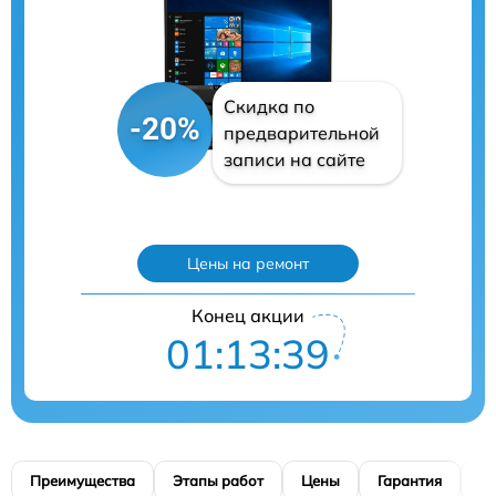
Скидка по
-20%
предварительной
записи на сайте
Цены на ремонт
Конец акции
01:13:38
Преимущества
Этапы работ
Цены
Гарантия
М