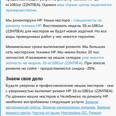
ec1061ur (22N70EA). Однако
наш сервис-центр выделяется
преимуществами
.
Мы ремонтируем HP. Наши мастера -
специалисты по
ремонту техники HP
. Восстановить модель 15-ec1061ur
(22N70EA) для мастеров не будет новой задачей. На все
виды проведенных работ у нас имеется гарантия.
Минимальные сроки выполнения ремонта. Мы большая
сеть мастерских техники HP. Мы имеем более 20 тыс.
запчастей. И возможно на наших складах
уже имеется
запчасть на модель 15-ec1061ur (22N70EA)
. При заказе
ремонта на сайте - предоставляется скидка -25%.
Знаем свое дело
Будьте уверены в профессионализме наших мастеров - они
с уверенностью выполнят ремонт HP 15-ec1061ur (22N70EA).
По данным наших мастеров в Челябинске по ремонту HP,
наиболее востребованы следующие услуги:
Замена
материнской платы
,
Замена контроллера питания
,
Замена
южного моста
,
Чистка от пыли
,
Настройка ОС
,
Ремонт