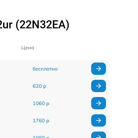
2ur (22N32EA)
Цена
бесплатно
620 р
1060 р
1760 р
1060 р