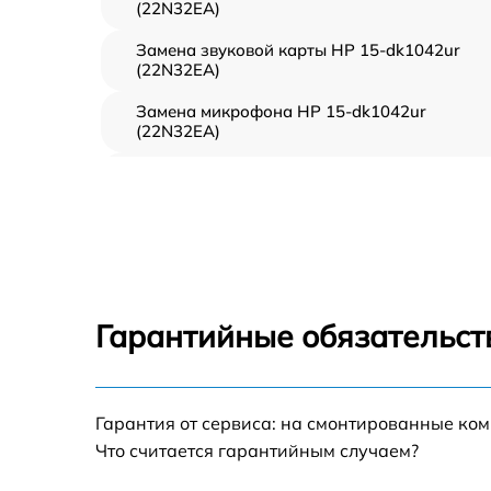
(22N32EA)
Замена звуковой карты HP 15-dk1042ur
(22N32EA)
Замена микрофона HP 15-dk1042ur
(22N32EA)
Замена оперативной памяти HP 15-dk1042u
(22N32EA)
Замена процессора HP 15-dk1042ur
(22N32EA)
Замена системы охлаждения HP 15-
dk1042ur (22N32EA)
Гарантийные обязательст
Замена экрана HP 15-dk1042ur (22N32EA)
Замена шлейфа матрицы HP 15-dk1042ur
Гарантия от сервиса: на смонтированные ко
(22N32EA)
Что считается гарантийным случаем?
Замена разъёмов (HDMI, DVI, Дисплей