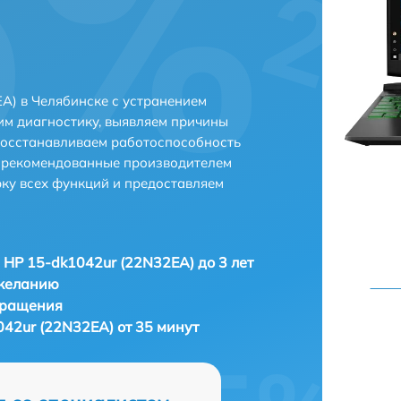
A) в Челябинске с устранением
м диагностику, выявляем причины
восстанавливаем работоспособность
и рекомендованные производителем
рку всех функций и предоставляем
 HP 15-dk1042ur (22N32EA) до 3 лет
 желанию
бращения
042ur (22N32EA) от 35 минут