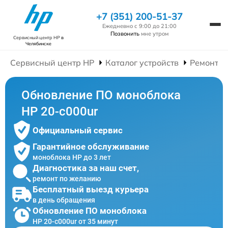
+7 (351) 200-51-37
Ежедневно с 9:00 до 21:00
Позвонить
мне утром
Сервисный центр HP
в
Челябинске
Сервисный центр HP
Каталог устройств
Ремонт М
Обновление ПО моноблока
HP 20-c000ur
Официальный сервис
Гарантийное обслуживание
моноблока HP до 3 лет
Диагностика за наш счет,
ремонт по желанию
Бесплатный выезд курьера
в день обращения
Обновление ПО моноблока
HP 20-c000ur от 35 минут