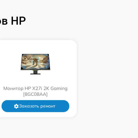
ов HP
Монитор HP X27i 2K Gaming
[8GC08AA]
Заказать ремонт