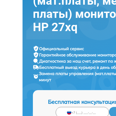
(мат.платы, м
платы) монито
HP 27xq
Официальный сервис
Гарантийное обслуживание
монитора
Диагностика за наш счет,
ремонт по
Бесплатный выезд курьера
в день о
Замена платы управления (мат.платы
минут
Бесплатная консультаци