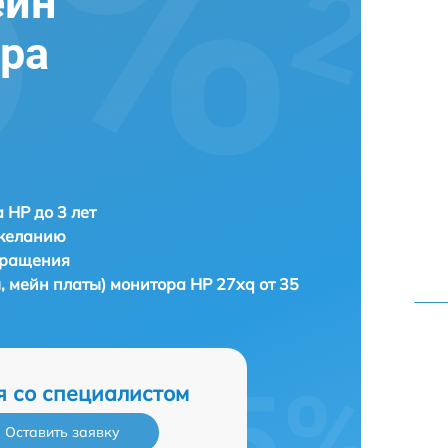
ейн
ра
 HP до 3 лет
 желанию
бращения
, мейн платы) монитора
HP 27xq от 35
я со специалистом
Оставить заявку