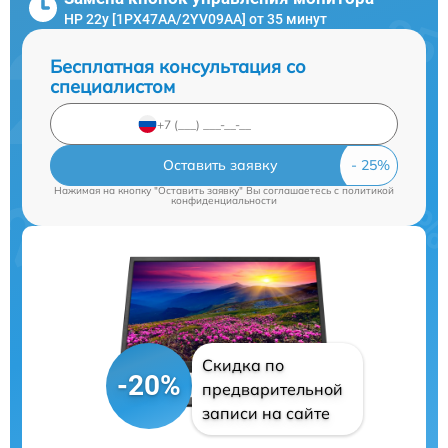
HP 22y [1PX47AA/2YV09AA] от 35 минут
Бесплатная консультация со
специалистом
Оставить заявку
Нажимая на кнопку "Оставить заявку" Вы соглашаетесь c
политикой
конфиденциальности
Скидка по
-20%
предварительной
записи на сайте