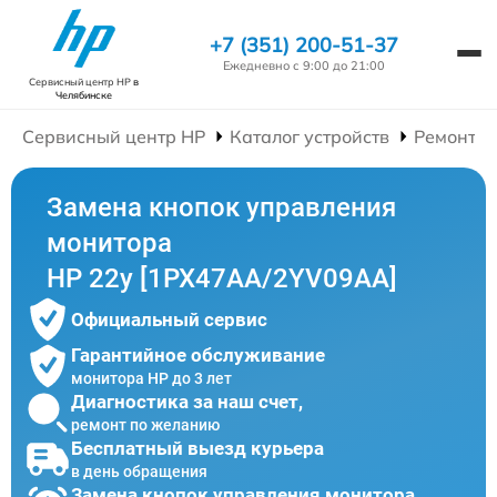
+7 (351) 200-51-37
Ежедневно с 9:00 до 21:00
Сервисный центр HP
в
Челябинске
Сервисный центр HP
Каталог устройств
Ремонт М
Замена кнопок управления
монитора
HP 22y [1PX47AA/2YV09AA]
Официальный сервис
Гарантийное обслуживание
монитора HP до 3 лет
Диагностика за наш счет,
ремонт по желанию
Бесплатный выезд курьера
в день обращения
Замена кнопок управления монитора