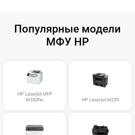
Популярные модели
МФУ HP
HP LaserJet MFP
M183fw
HP LaserJet M225