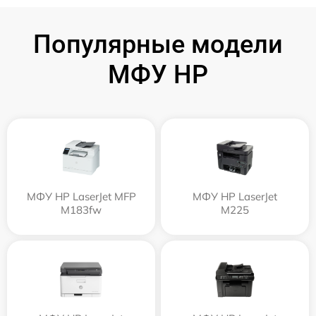
Популярные модели
МФУ HP
МФУ HP LaserJet MFP
МФУ HP LaserJet
M183fw
M225